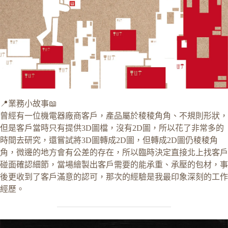
📍業務小故事📖
曾經有一位機電器廠商客戶，產品屬於稜稜角角、不規則形狀，
但是客戶當時只有提供3D圖檔，沒有2D圖，所以花了非常多的
時間去研究，還嘗試將3D圖轉成2D圖，但轉成2D圖仍稜稜角
角，微邊的地方會有公差的存在，所以臨時決定直接北上找客戶
碰面確認細節，當場繪製出客戶需要的能承重、承壓的包材，事
後更收到了客戶滿意的認可，那次的經驗是我最印象深刻的工作
經歷。