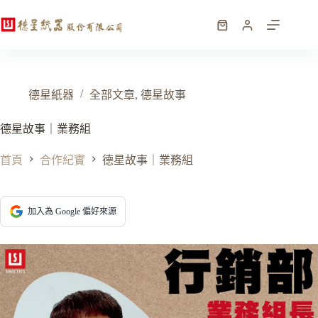
跳
至
購
主
物
要
車
內
容
德星紙器
全部文章
,
德星故事
德星故事｜業務組
首頁
合作紀實
德星故事｜業務組
加入為 Google 偏好來源