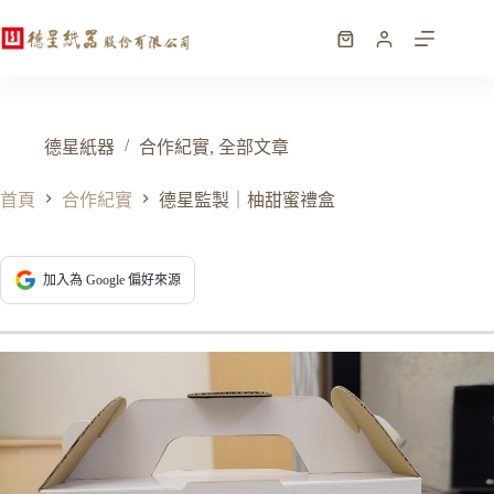
跳
至
購
主
物
要
車
內
容
德星紙器
合作紀實
,
全部文章
首頁
合作紀實
德星監製｜柚甜蜜禮盒
加入為 Google 偏好來源