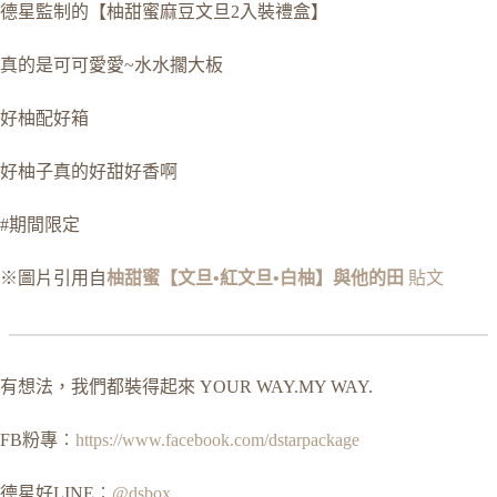
德星監制的【柚甜蜜麻豆文旦2入裝禮盒】
真的是可可愛愛~水水擱大板
好柚配好箱
好柚子真的好甜好香啊
#期間限定
※圖片引用自
柚甜蜜【文旦•紅文旦•白柚】與他的田
貼文
有想法，我們都裝得起來 YOUR WAY.MY WAY.
FB粉專︰
https://www.facebook.com/dstarpackage
德星好LINE︰
@dsbox