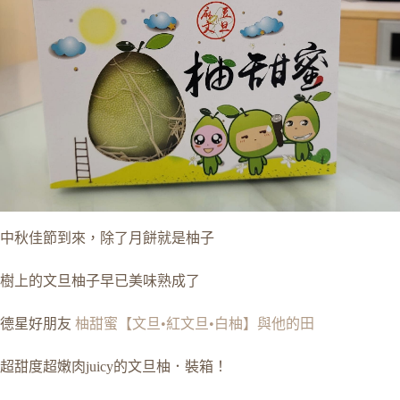
中秋佳節到來，除了月餅就是柚子
樹上的文旦柚子早已美味熟成了
德星好朋友
柚甜蜜【文旦•紅文旦•白柚】與他的田
超甜度超嫩肉juicy的文旦柚．裝箱！